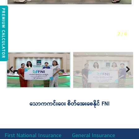
Next
REMIUM CALCULATOR
2
/
6
Previous
Next
သောကကင်းဝေး စိတ်အေးစေနိုင် FNI
First National Insurance
General Insurance