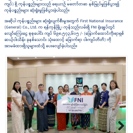
ကျပ်) ရှိ ကုန်ပစ္စည်းများသည် ရေယာဉ် မတော်တဆ နစ်မြုပ်မှုဖြစ်ပွား၍
ကုန်ပစ္စည်းများ ဆုံးရှုံးမှုဖြစ်ပွားခဲ့ပါသည်။
အဆိုပါ ကုန်ပစ္စည်းများ ဆုံးရှုံးပျက်စီးမှုအတွက် First National Insurance
(General) Co., Ltd. က ရန်ကုန်မြို့၊ ကုန်သည်လမ်းရှိ FNI ရုံးချုပ်တွင်
လျော်ကြေးငွေ စုစုပေါင်း ကျပ် ၆၉၈,၅၇၃,၆၀၅ /- (ခြောက်ထောင်ကိုးရာရှစ်
ဆယ့်ငါးသိန်း ခုနစ်သောင်း သုံးထောင့် ခြောက်ရာ ငါးကျပ်တိတိ) ကို
အာမခံထားရှိသူများထံသို့ ပေးလျော်ခဲ့ပါသည်။