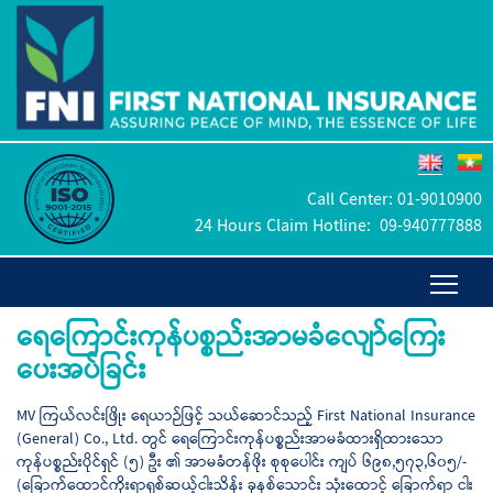
Call Center:
01-9010900
24 Hours Claim Hotline:
09-940777888
ရေကြောင်းကုန်ပစ္စည်းအာမခံလျော်ကြေး
ပေးအပ်ခြင်း
MV ကြယ်လင်းဖြိုး ရေယာဉ်ဖြင့် သယ်ဆောင်သည့် First National Insurance
(General) Co., Ltd. တွင် ရေကြောင်းကုန်ပစ္စည်းအာမခံထားရှိထားသော
ကုန်ပစ္စည်းပိုင်ရှင် (၅) ဦး ၏ အာမခံတန်ဖိုး စုစုပေါင်း ကျပ် ၆၉၈,၅၇၃,၆၀၅/-
(ခြောက်ထောင်ကိုးရာရှစ်ဆယ့်ငါးသိန်း ခုနစ်သောင်း သုံးထောင့် ခြောက်ရာ ငါး