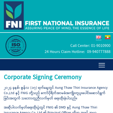
Call Center:
01-9010900
24 Hours Claim Hotline:
09-940777888
Corporate Signing Ceremony
၂၀၂၄ ခုနစ်၊ ဇွန်လ (၁၇) ရက်နေ့တွင် Aung Thaw Thiri Insurance Agency
Co.,Ltd နှင့် FNIG တို့သည် ကော်ပိုရိတ်အာမခံအကျိုးတူပူးပေါင်းဆောင်ရွက်
ခြင်းအတွက် သဘောတူညီလက်မှတ် ရေးထိုးခဲ့ပါသည်။
အဆိုပါလက်မှတ်ရေးထိုးပွဲတွင် FNIG ၏ DMD နှင့် Aung Thaw Thiri
Insurance Agency Co.,Ltd ၏ Principal Officer တို့က အဖွင့် အမှာ