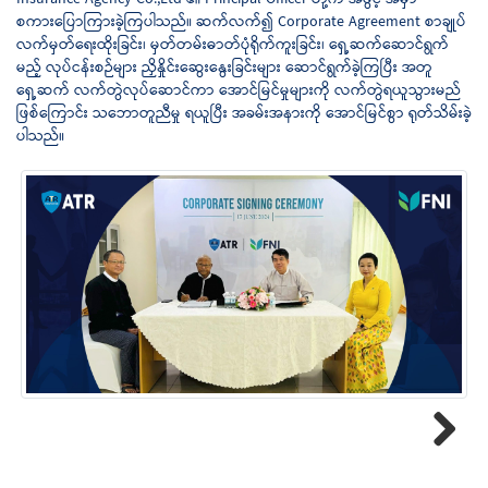
စကားပြောကြားခဲ့ကြပါသည်။ ဆက်လက်၍ Corporate Agreement စာချုပ်
လက်မှတ်‌ရေးထိုးခြင်း၊ မှတ်တမ်းဓာတ်ပုံရိုက်ကူးခြင်း၊ ရှေ့ဆက်ဆောင်ရွက်
မည့် လုပ်ငန်းစဉ်များ ညှိနှိုင်းဆွေးနွေးခြင်းများ ဆောင်ရွက်ခဲ့ကြပြီး အတူ
ရှေ့ဆက် လက်တွဲလုပ်ဆောင်ကာ အောင်မြင်မှုများကို လက်တွဲရယူသွားမည်
ဖြစ်ကြောင်း သဘောတူညီမှု ရယူပြီး အခမ်းအနားကို အောင်မြင်စွာ ရုတ်သိမ်းခဲ့
ပါသည်။
Next