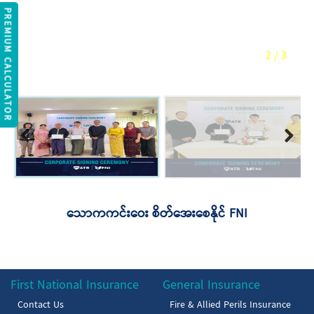
REMIUM CALCULATOR
2
/
3
Previous
Next
သောကကင်းဝေး စိတ်အေးစေနိုင် FNI
First National Insurance
General Insurance
Contact Us
Fire & Allied Perils Insurance