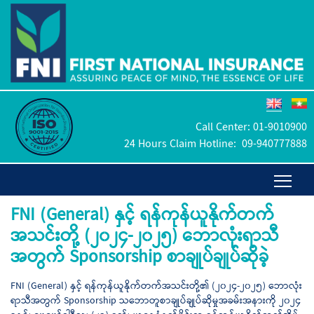
Call Center:
01-9010900
24 Hours Claim Hotline:
09-940777888
FNI (General) နှင့် ရန်ကုန်ယူနိုက်တက်
အသင်းတို့ (၂၀၂၄-၂၀၂၅) ဘောလုံးရာသီ
အတွက် Sponsorship စာချုပ်ချုပ်ဆိုခဲ့
FNI (General) နှင့် ရန်ကုန်ယူနိုက်တက်အသင်းတို့၏ (၂၀၂၄-၂၀၂၅) ဘောလုံး
ရာသီအတွက် Sponsorship သဘောတူစာချုပ်ချုပ်ဆိုမှုအခမ်းအနားကို ၂၀၂၄