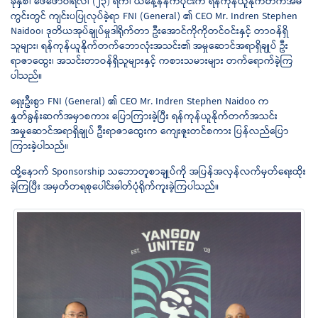
ခုနှစ်၊ ဖေဖော်ဝါရီလ၊ (၂၃) ရက်၊ ယနေ့နံနက်ပိုင်းက ရန်ကုန်ယူနိုက်တက်အိမ်
ကွင်းတွင် ကျင်းပပြုလုပ်ခဲ့ရာ FNI (General) ၏ CEO Mr. Indren Stephen
Naidoo၊ ဒုတိယအုပ်ချုပ်မှုဒါရိုက်တာ ဦးအောင်ကိုကိုတင်ဝင်းနှင့် တာဝန်ရှိ
သူများ၊ ရန်ကုန်ယူနိုက်တက်ဘောလုံးအသင်း၏ အမှုဆောင်အရာရှိချုပ် ဦး
ရာဇာထွေး၊ အသင်းတာဝန်ရှိသူများနှင့် ကစားသမားများ တက်ရောက်ခဲ့ကြ
ပါသည်။
ရှေးဦးစွာ FNI (General) ၏ CEO Mr. Indren Stephen Naidoo က
နှုတ်ခွန်းဆက်အမှာစကား ပြောကြားခဲ့ပြီး ရန်ကုန်ယူနိုက်တက်အသင်း
အမှုဆောင်အရာရှိချုပ် ဦးရာဇာထွေးက ကျေးဇူးတင်စကား ပြန်လည်ပြော
ကြားခဲ့ပါသည်။
ထို့နောက် Sponsorship သဘောတူစာချုပ်ကို အပြန်အလှန်လက်မှတ်ရေးထိုး
ခဲ့ကြပြီး အမှတ်တရစုပေါင်းဓါတ်ပုံရိုက်ကူးခဲ့ကြပါသည်။