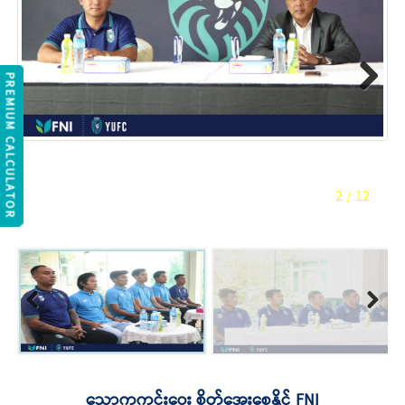
REMIUM CALCULATOR
Next
2
/
12
Previous
Next
သောကကင်းဝေး စိတ်အေးစေနိုင် FNI