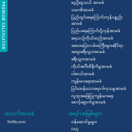
ငွေပို့ငွေသယ် အာမခံ
REMIUM CALCULATOR
သမာဓိအာမခံ
ပြည်တွင်းရေကြောင်းကုန်ပစ္စည်း
အာမခံ
ပြည်ပရေကြောင်းပို့ကုန်အာမခံ
ရေယာဉ်ကိုယ်ထည်အာမခံ
အဝေးပြေးလမ်းမကြီးများဆိုင်ရာ
အထူးခရီးသွားအာမခံ
ခရီးသွားအာမခံ
ကိုယ်အင်္ဂါထိခိုက်မှုအာမခံ
ပါဆယ်အာမခံ
ကျန်းမာရေးအာမခံ
ပြင်းထန်သောရောဂါကုသမှုအာမခံ
လူထုအခြေပြုကျန်းမာရေး
စောင့်ရှောက်မှုအာမခံ
အသက်အာမခံ
အရင်းအမြစ်များ
fnilife.com
ဝန်ဆောင်မှုများ
FAQ