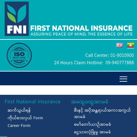
Call Center:
01-9010900
24 Hours Claim Hotline:
09-940777888
First National Insurance
အထွေထွေအာမခံ
ဆက်သွယ်ရန်
မီးနှင့် အပိုအန္တရာယ်အကာအကွယ်
အာမခံ
ကိုယ်စားလှယ် Form
မော်တော်ယာဉ်အာမခံ
Career Form
ငွေသားလုံခြုံမှု အာမခံ