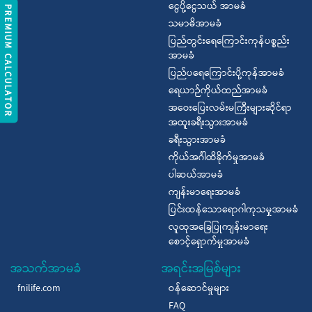
ငွေပို့ငွေသယ် အာမခံ
REMIUM CALCULATOR
သမာဓိအာမခံ
ပြည်တွင်းရေကြောင်းကုန်ပစ္စည်း
အာမခံ
ပြည်ပရေကြောင်းပို့ကုန်အာမခံ
ရေယာဉ်ကိုယ်ထည်အာမခံ
အဝေးပြေးလမ်းမကြီးများဆိုင်ရာ
အထူးခရီးသွားအာမခံ
ခရီးသွားအာမခံ
ကိုယ်အင်္ဂါထိခိုက်မှုအာမခံ
ပါဆယ်အာမခံ
ကျန်းမာရေးအာမခံ
ပြင်းထန်သောရောဂါကုသမှုအာမခံ
လူထုအခြေပြုကျန်းမာရေး
စောင့်ရှောက်မှုအာမခံ
အသက်အာမခံ
အရင်းအမြစ်များ
fnilife.com
ဝန်ဆောင်မှုများ
FAQ