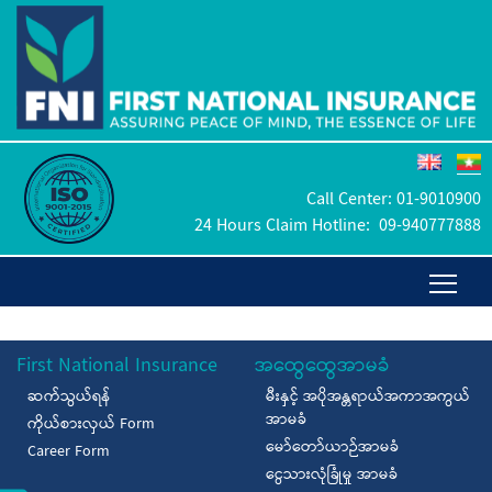
Call Center:
01-9010900
24 Hours Claim Hotline:
09-940777888
First National Insurance
အထွေထွေအာမခံ
ဆက်သွယ်ရန်
မီးနှင့် အပိုအန္တရာယ်အကာအကွယ်
အာမခံ
ကိုယ်စားလှယ် Form
မော်တော်ယာဉ်အာမခံ
Career Form
ငွေသားလုံခြုံမှု အာမခံ