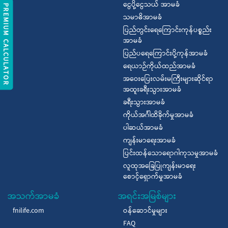
ငွေပို့ငွေသယ် အာမခံ
REMIUM CALCULATOR
သမာဓိအာမခံ
ပြည်တွင်းရေကြောင်းကုန်ပစ္စည်း
အာမခံ
ပြည်ပရေကြောင်းပို့ကုန်အာမခံ
ရေယာဉ်ကိုယ်ထည်အာမခံ
အဝေးပြေးလမ်းမကြီးများဆိုင်ရာ
အထူးခရီးသွားအာမခံ
ခရီးသွားအာမခံ
ကိုယ်အင်္ဂါထိခိုက်မှုအာမခံ
ပါဆယ်အာမခံ
ကျန်းမာရေးအာမခံ
ပြင်းထန်သောရောဂါကုသမှုအာမခံ
လူထုအခြေပြုကျန်းမာရေး
စောင့်ရှောက်မှုအာမခံ
အသက်အာမခံ
အရင်းအမြစ်များ
fnilife.com
ဝန်ဆောင်မှုများ
FAQ