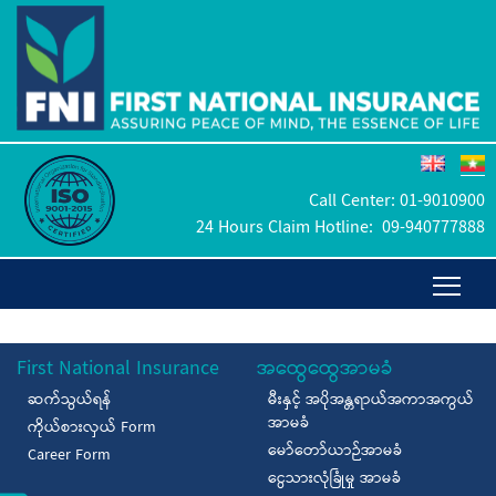
Call Center:
01-9010900
24 Hours Claim Hotline:
09-940777888
First National Insurance
အထွေထွေအာမခံ
ဆက်သွယ်ရန်
မီးနှင့် အပိုအန္တရာယ်အကာအကွယ်
အာမခံ
ကိုယ်စားလှယ် Form
မော်တော်ယာဉ်အာမခံ
Career Form
ငွေသားလုံခြုံမှု အာမခံ