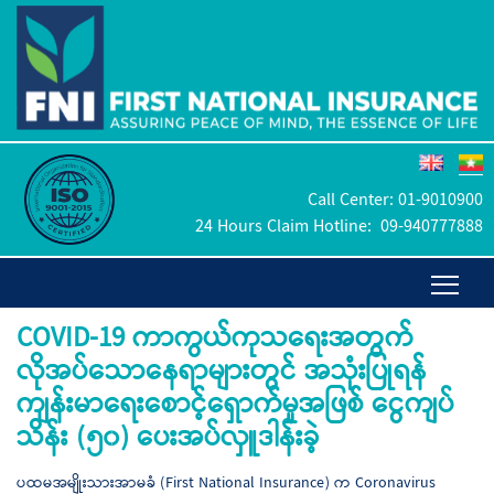
Call Center:
01-9010900
24 Hours Claim Hotline:
09-940777888
COVID-19 ကာကွယ်ကုသရေးအတွက်
လိုအပ်သောနေရာများတွင် အသုံးပြုရန်
ကျန်းမာရေးစောင့်ရှောက်မှုအဖြစ် ငွေကျပ်
သိန်း (၅၀) ပေးအပ်လှူဒါန်းခဲ့
ပထမအမျိုးသားအာမခံ (First National Insurance) က Coronavirus