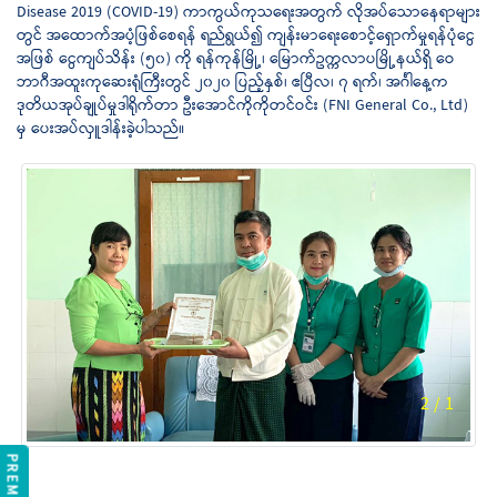
Disease 2019 (COVID-19) ကာကွယ်ကုသရေးအတွက် လိုအပ်သောနေရာများ
တွင် အထောက်အပံ့ဖြစ်စေရန် ရည်ရွယ်၍ ကျန်းမာရေးစောင့်ရှောက်မှုရန်ပုံငွေ
အဖြစ် ငွေကျပ်သိန်း (၅၀) ကို ရန်ကုန်မြို့၊ မြောက်ဥက္ကလာပမြို့နယ်ရှိ ဝေ
ဘာဂီအထူးကုဆေးရုံကြီးတွင် ၂၀၂၀ ပြည့်နှစ်၊ ဧပြီလ၊ ၇ ရက်၊ အင်္ဂါနေ့က
ဒုတိယအုပ်ချုပ်မှုဒါရိုက်တာ ဦးအောင်ကိုကိုတင်ဝင်း (FNI General Co., Ltd)
မှ ပေးအပ်လှူဒါန်းခဲ့ပါသည်။
2
/
1