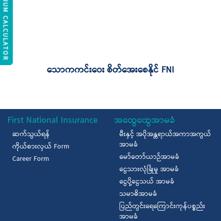
REMIUM CALCULATOR
သောကကင်းဝေး စိတ်အေးစေနိုင် FNI
First National Insurance
အထွေထွေအာမခံ
ဆက်သွယ်ရန်
မီးနှင့် အပိုအန္တရာယ်အကာအကွယ်
အာမခံ
ကိုယ်စားလှယ် Form
မော်တော်ယာဉ်အာမခံ
Career Form
ငွေသားလုံခြုံမှု အာမခံ
ငွေပို့ငွေသယ် အာမခံ
သမာဓိအာမခံ
ပြည်တွင်းရေကြောင်းကုန်ပစ္စည်း
အာမခံ