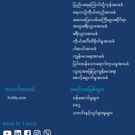
ပြည်ပရေကြောင်းပို့ကုန်အာမခံ
ရေယာဉ်ကိုယ်ထည်အာမခံ
အဝေးပြေးလမ်းမကြီးများဆိုင်ရာ
အထူးခရီးသွားအာမခံ
ခရီးသွားအာမခံ
ကိုယ်အင်္ဂါထိခိုက်မှုအာမခံ
ပါဆယ်အာမခံ
ကျန်းမာရေးအာမခံ
ပြင်းထန်သောရောဂါကုသမှုအာမခံ
လူထုအခြေပြုကျန်းမာရေး
စောင့်ရှောက်မှုအာမခံ
အသက်အာမခံ
အရင်းအမြစ်များ
fnilife.com
ဝန်ဆောင်မှုများ
FAQ
သတင်းနှင့်လှုပ်ရှားမှုများ
Keep In Touch