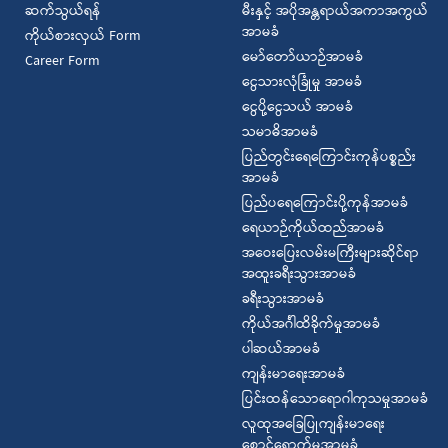
ဆက်သွယ်ရန်
မီးနှင့် အပိုအန္တရာယ်အကာအကွယ်
အာမခံ
ကိုယ်စားလှယ် Form
မော်တော်ယာဉ်အာမခံ
Career Form
ငွေသားလုံခြုံမှု အာမခံ
ငွေပို့ငွေသယ် အာမခံ
သမာဓိအာမခံ
ပြည်တွင်းရေကြောင်းကုန်ပစ္စည်း
အာမခံ
ပြည်ပရေကြောင်းပို့ကုန်အာမခံ
ရေယာဉ်ကိုယ်ထည်အာမခံ
အဝေးပြေးလမ်းမကြီးများဆိုင်ရာ
အထူးခရီးသွားအာမခံ
ခရီးသွားအာမခံ
ကိုယ်အင်္ဂါထိခိုက်မှုအာမခံ
ပါဆယ်အာမခံ
ကျန်းမာရေးအာမခံ
ပြင်းထန်သောရောဂါကုသမှုအာမခံ
လူထုအခြေပြုကျန်းမာရေး
စောင့်ရှောက်မှုအာမခံ