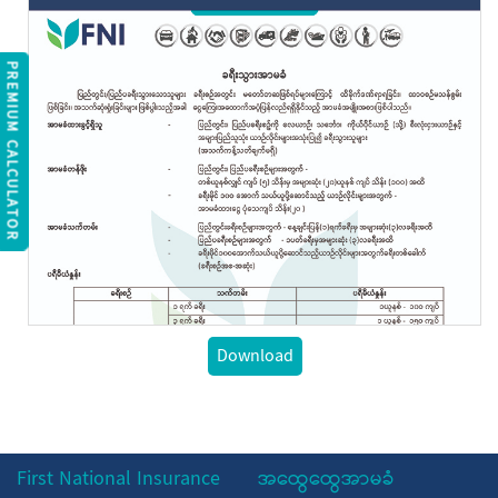
REMIUM CALCULATOR
Download
First National Insurance
အထွေထွေအာမခံ