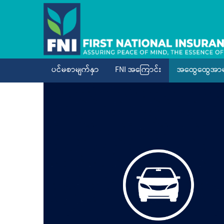
ပင်မစာမျက်နှာ
FNI အကြောင်း
အထွေထွေအာမ