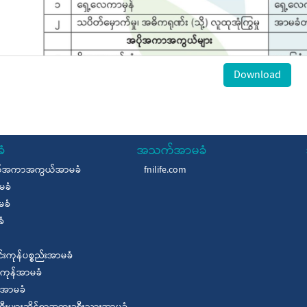
Download
ံ
အသက်အာမခံ
္တရာယ်အကာအကွယ်အာမခံ
fnilife.com
မခံ
မခံ
ခံ
်းကုန်ပစ္စည်းအာမခံ
့ကုန်အာမခံ
အာမခံ