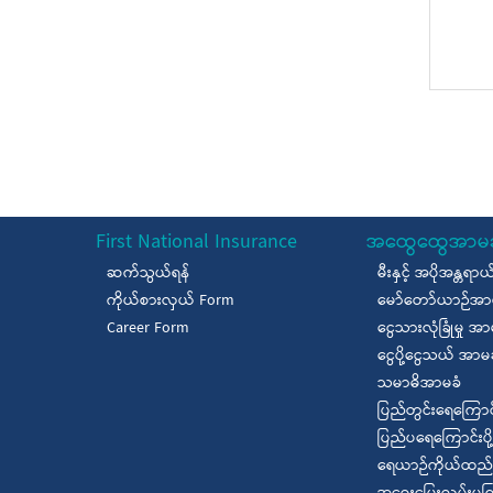
First National Insurance
အထွေထွေအာမခ
ဆက်သွယ်ရန်
မီးနှင့် အပိုအန
ကိုယ်စားလှယ် Form
မော်တော်ယာဉ်အာ
Career Form
ငွေသားလုံခြုံမှု အာ
ငွေပို့ငွေသယ် အာမ
သမာဓိအာမခံ
ပြည်တွင်းရေကြောင
ပြည်ပရေကြောင်းပို
ရေယာဉ်ကိုယ်ထည်