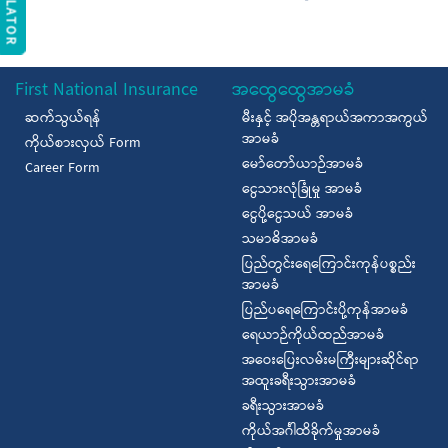
First National Insurance
အထွေထွေအာမခံ
ဆက်သွယ်ရန်
မီးနှင့် အပိုအန္တရာယ်အကာအကွယ်
အာမခံ
ကိုယ်စားလှယ် Form
မော်တော်ယာဉ်အာမခံ
Career Form
ငွေသားလုံခြုံမှု အာမခံ
ငွေပို့ငွေသယ် အာမခံ
သမာဓိအာမခံ
ပြည်တွင်းရေကြောင်းကုန်ပစ္စည်း
အာမခံ
ပြည်ပရေကြောင်းပို့ကုန်အာမခံ
ရေယာဉ်ကိုယ်ထည်အာမခံ
အဝေးပြေးလမ်းမကြီးများဆိုင်ရာ
အထူးခရီးသွားအာမခံ
ခရီးသွားအာမခံ
ကိုယ်အင်္ဂါထိခိုက်မှုအာမခံ