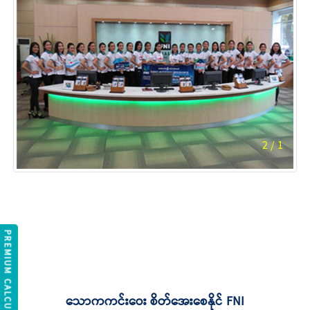
2
/
1
REMIUM CALCULATOR
သောကကင်းဝေး စိတ်အေးစေနိုင် FNI